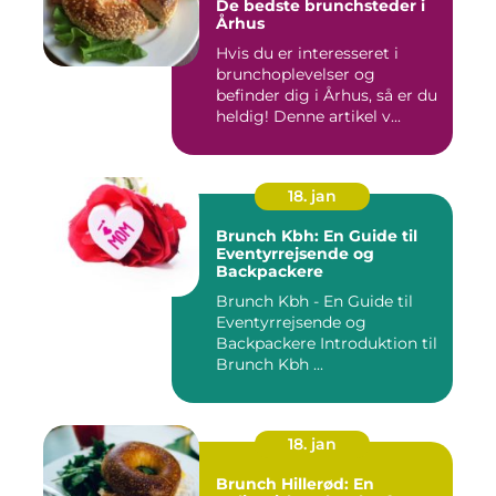
De bedste brunchsteder i
Århus
Hvis du er interesseret i
brunchoplevelser og
befinder dig i Århus, så er du
heldig! Denne artikel v...
18. jan
Brunch Kbh: En Guide til
Eventyrrejsende og
Backpackere
Brunch Kbh - En Guide til
Eventyrrejsende og
Backpackere Introduktion til
Brunch Kbh ...
18. jan
Brunch Hillerød: En