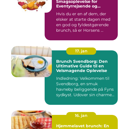
Smagsoplevelse for
Eventyrrejsende og
Backpackere
Hvis du er en af dem, der
elsker at starte dagen med
en god og fyldestgørende
brunch, så er Horsens ...
17. jan
Brunch Svendborg: Den
Ultimative Guide til en
Velsmagende Oplevelse
Indledning: Velkommen til
Svendborg, en smuk
havneby beliggende på Fyns
sydkyst. Udover sin charme
o...
16. jan
Hjemmelavet brunch: En