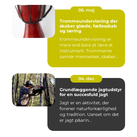
06. maj
Trommeundervisning der
skaber glæde, fællesskab
og læring
trommeundervisning er
mere end bare at lære et
instrument. Trommerne
samler mennesker, skaber
energi...
04. dec
Grundlæggende jagtudstyr
for en succesfuld jagt
Jagt er en aktivitet, der
forener naturforkærlighed
og tradition. Uanset om det
er jagt p&arin...