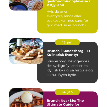
gastronomisk oplevelse i
Østjylland
Hvis du er en
eventyrrejsende eller
backpacker med sans for
god mad, så er brunch i
Randers et must-...
15. jan
Brunch i Sønderborg - Et
Kulinarisk Eventyr
Sønderborg, beliggende i
det sydlige Jylland, er en
idyllisk by rig på historie og
kultur. Byen byde...
14. jan
Brunch Near Me: The
Ultimate Guide for