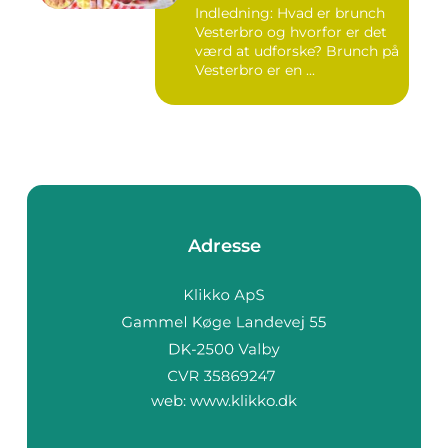
Indledning: Hvad er brunch
Vesterbro og hvorfor er det
værd at udforske? Brunch på
Vesterbro er en ...
Adresse
web:
www.klikko.dk