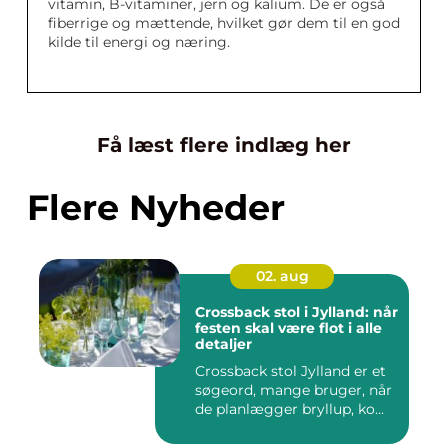
vitamin, B-vitaminer, jern og kalium. De er også
fiberrige og mættende, hvilket gør dem til en god
kilde til energi og næring.
Få læst flere indlæg her
Flere Nyheder
02. aug
Crossback stol i Jylland: når
festen skal være flot i alle
detaljer
Crossback stol Jylland er et
søgeord, mange bruger, når
de planlægger bryllup, ko...