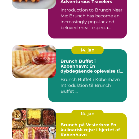
Adventurous Travelers
Introduction to Brunch Near
Me: Brunch has become an
increasingly popular and
beloved meal, especia...
14. jan
Brunch Buffet i
København: En
dybdegående oplevelse til
eventyrrejsende og
Brunch Buffet i København
backpackere
Introduktion til Brunch
Buffet ...
14. jan
Brunch på Vesterbro: En
kulinarisk rejse i hjertet af
København