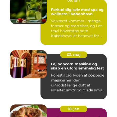
05. jun
Forkæl dig selv med spa og
wellness i København
Velværet kommer i mange
former og størrelser, og i en
travl hovedstad som
København, er behovet for ...
02. maj
Lej popcorn maskine og
skab en uforglemmelig fest
Forestil dig lyden af poppede
majskerner, den
uimodståelige duft af
smeltet smør og glade smil,
når ...
18. jan