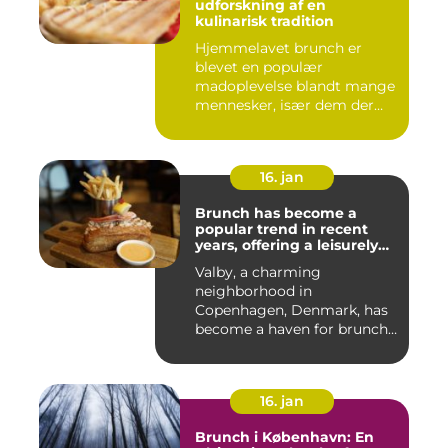
udforskning af en
kulinarisk tradition
Hjemmelavet brunch er
blevet en populær
madoplevelse blandt mange
mennesker, især dem der
elsker at ...
16. jan
Brunch has become a
popular trend in recent
years, offering a leisurely
and indulgent way to start
Valby, a charming
the day
neighborhood in
Copenhagen, Denmark, has
become a haven for brunch
enthusiasts, wi...
16. jan
Brunch i København: En