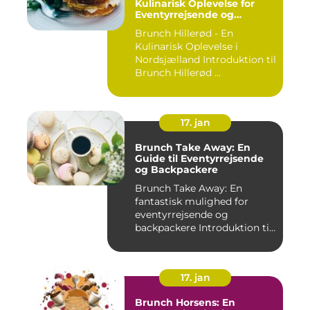
Kulinarisk Oplevelse for
Eventyrrejsende og
Backpackere
Brunch Hillerød - En
Kulinarisk Oplevelse i
Nordsjælland Introduktion til
Brunch Hillerød ...
17. jan
Brunch Take Away: En
Guide til Eventyrrejsende
og Backpackere
Brunch Take Away: En
fantastisk mulighed for
eventyrrejsende og
backpackere Introduktion til
brunc...
17. jan
Brunch Horsens: En