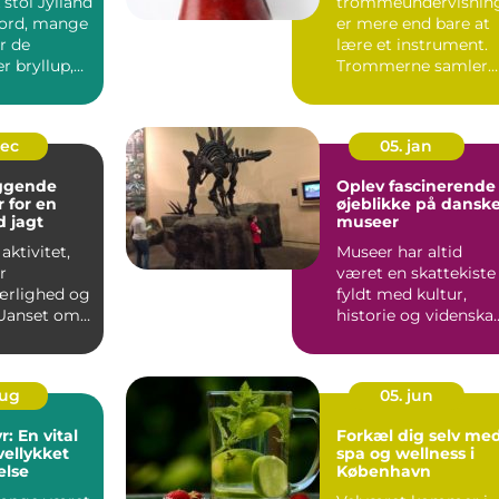
stol Jylland
trommeundervisnin
eord, mange
er mere end bare at
r de
lære et instrument.
r bryllup,
Trommerne samler
mennesker, skaber
energi...
dec
05. jan
ggende
Oplev fascinerende
r for en
øjeblikke på dansk
d jagt
museer
aktivitet,
Museer har altid
r
været en skattekiste
ærlighed og
fyldt med kultur,
 Uanset om
historie og videnska
 p&arin...
der venter p&ar...
aug
05. jun
: En vital
Forkæl dig selv me
 vellykket
spa og wellness i
else
København