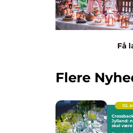
Få l
Flere Nyhe
02. 
Crossback 
Jylland: n
skal være f
detaljer