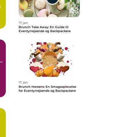
i
17. jan
Brunch Take Away: En Guide til
Eventyrrejsende og Backpackere
,
17. jan
Brunch Horsens: En Smagsoplevelse
for Eventyrrejsende og Backpackere
s