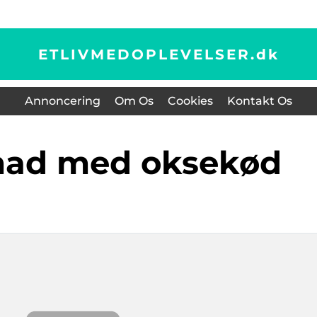
ETLIVMEDOPLEVELSER.
dk
Annoncering
Om Os
Cookies
Kontakt Os
smad med oksekød