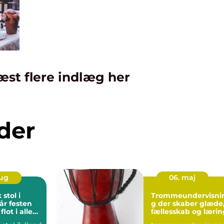
æst flere indlæg her
der
aug
06. maj
stol i
Trommeundervisni
år festen
g der skaber glæde
lot i alle
fællesskab og lærin