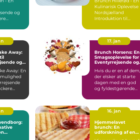
h - En
Brunch Hillerød - En
Kulinarisk Oplevelse 
jsende og
Nordsjælland
ere
Introduktion til
on til
Brunch Hillerød ...
Brunch Kbh ...
an
17. jan
ake Away:
Brunch Horsens: En
il
Smagsoplevelse for
jsende og
Eventyrrejsende og
ere
Backpackere
ke Away: En
Hvis du er en af dem
k mulighed
der elsker at starte
rrejsende
dagen med en god
ckere
og fyldestgørende
on til
brunch, så er Horsen
...
an
16. jan
vendborg:
Hjemmelavet
ative
brunch: En
en
udforskning af en
ende
kulinarisk tradition