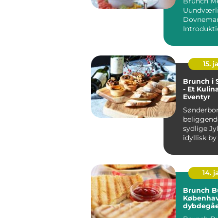
Brunch Me
Uundværl
Dovnema
Introdukti
15. j
Brunch i
- Et Kulin
Eventyr
Sønderbor
beliggende
sydlige Jy
idyllisk by
historie o
Byen byde.
14. 
Brunch Bu
Københav
dybdegå
oplevelse 