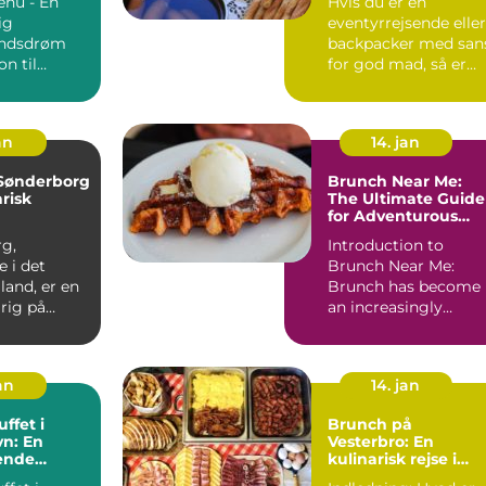
nu - En
Hvis du er en
ig
eventyrrejsende eller
ndsdrøm
backpacker med san
on til
for god mad, så er
Brunch Menu ...
brunch i Randers et
must-...
an
14. jan
 Sønderborg
Brunch Near Me:
arisk
The Ultimate Guide
for Adventurous
Travelers
g,
Introduction to
 i det
Brunch Near Me:
lland, er en
Brunch has become
 rig på
an increasingly
g kultur.
popular and beloved
..
meal, especia...
jan
14. jan
ffet i
Brunch på
n: En
Vesterbro: En
ende
kulinarisk rejse i
til
hjertet af