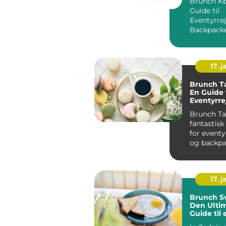
Brunch Kb
Guide til
Eventyrre
Backpack
Introdukti
17. j
Brunch T
En Guide t
Eventyrre
Backpack
Brunch Ta
fantastis
for eventy
og backpa
Introdukti
brunc...
17. j
Brunch S
Den Ultim
Guide til 
Velsmag