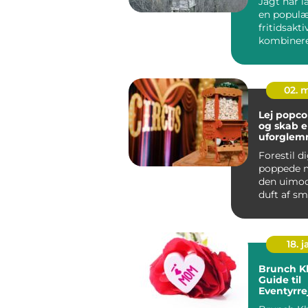
Jagt har 
en populæ
fritidsakti
kombinerer
02. 
Lej popc
og skab 
uforglemm
Forestil d
poppede m
den uimod
duft af s
og glade sm
18. j
Brunch K
Guide til
Eventyrre
Backpack