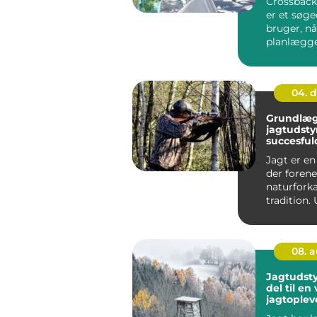
Crossback 
er et søg
bruger, nå
planlægge
ko...
04. 
Grundlæ
jagtudsty
succesful
Jagt er en 
der forene
naturfork
tradition.
det er jagt
08. 
Jagtudstyr
del til en
jagtoplev