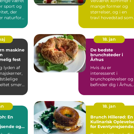
længe været
Velværet kommer i
r sport og
mange former og
vitet, der
størrelser, og i en
 naturfor...
travl hovedstad som
København, er
behovet for ...
maj
18. jan
orn maskine
De bedste
en
brunchsteder i
elig fest
Århus
ig lyden af
Hvis du er
ajskerner,
interesseret i
ståelige
brunchoplevelser og
meltet smør
befinder dig i Århus,
il, når ...
så er du heldig!
Denne artikel v...
an
18. jan
bh: En
Brunch Hillerød: En
Kulinarisk Oplevels
jsende og
for Eventyrrejsende
ere
og Backpackere