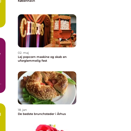
g
København
e
02. maj
Lej popcorn maskine og skab en
uforglemmelig fest
b,
18. jan
d
De bedste brunchsteder i Århus