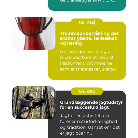
de planlægger bryllup, ko...
06. maj
Trommeundervisning der
skaber glæde, fællesskab
og læring
trommeundervisning er
mere end bare at lære et
instrument. Trommerne
samler mennesker, skaber
energi...
04. dec
Grundlæggende jagtudstyr
for en succesfuld jagt
Jagt er en aktivitet, der
forener naturforkærlighed
og tradition. Uanset om det
er jagt p&arin...