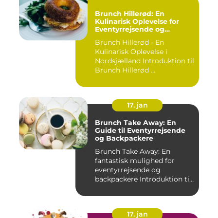
Brunch Hillerød: En
Kulinarisk Oplevelse for
Eventyrrejsende og
Backpackere
Brunch Hillerød - En
Kulinarisk Oplevelse i
Nordsjælland Introduktion til
Brunch Hillerød ...
17. jan
Brunch Take Away: En
Guide til Eventyrrejsende
og Backpackere
Brunch Take Away: En
fantastisk mulighed for
eventyrrejsende og
backpackere Introduktion til
brunc...
17. jan