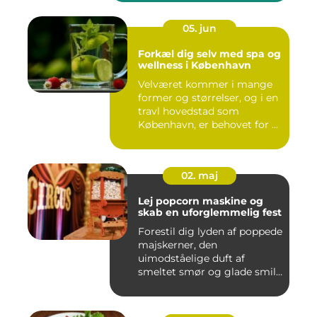
05. jun
Forkæl dig selv med spa og
wellness i København
Velværet kommer i mange
former og størrelser, og i en
travl hovedstad som
København, er behovet for ...
02. maj
Lej popcorn maskine og
skab en uforglemmelig fest
Forestil dig lyden af poppede
majskerner, den
uimodståelige duft af
smeltet smør og glade smil,
når ...