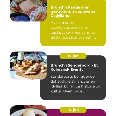
Brunch i Randers en
gastronomisk oplevelse i
Østjylland
Hvis du er en
eventyrrejsende eller
backpacker med sans for
god mad, så er brunch i
Randers et must-...
15. jan
Brunch i Sønderborg - Et
Kulinarisk Eventyr
Sønderborg, beliggende i
det sydlige Jylland, er en
idyllisk by rig på historie og
kultur. Byen byde...
14. jan