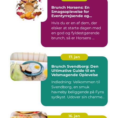
Brunch Horsens: En
Smagsoplevelse for
Eventyrrejsende og
Backpackere
Hvis du er en af dem, der
elsker at starte dagen med
en god og fyldestgørende
brunch, så er Horsens ...
17. jan
Brunch Svendborg: Den
Ultimative Guide til en
Velsmagende Oplevelse
Indledning: Velkommen til
Svendborg, en smuk
havneby beliggende på Fyns
sydkyst. Udover sin charme
o...
16. jan