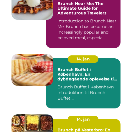
Brunch Near Me: The
Ultimate Guide for
Adventurous Travelers
Introduction to Brunch Near
Me: Brunch has become an
increasingly popular and
beloved meal, especia...
14. jan
Brunch Buffet i
København: En
dybdegående oplevelse til
eventyrrejsende og
Brunch Buffet i København
backpackere
Introduktion til Brunch
Buffet ...
14. jan
Brunch på Vesterbro: En