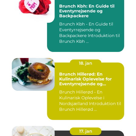
Brunch Kbh: En Guide til
Eventyrrejsende og
Backpackere
Brunch Kbh - En Guide til
Eventyrrejsende og
Backpackere Introduktion til
Brunch Kbh ...
18. jan
Brunch Hillerød: En
Kulinarisk Oplevelse for
Eventyrrejsende og
Backpackere
Brunch Hillerød - En
Kulinarisk Oplevelse i
Nordsjælland Introduktion til
Brunch Hillerød ...
17. jan