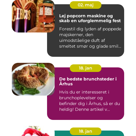
02. maj
Lej popcorn maskine og
skab en uforglemmelig fest
Forestil dig lyden af poppede
majskerner, den
uimodståelige duft af
smeltet smør og glade smil,
når ...
18. jan
De bedste brunchsteder i
Århus
Hvis du er interesseret i
brunchoplevelser og
befinder dig i Århus, så er du
heldig! Denne artikel v...
18. jan