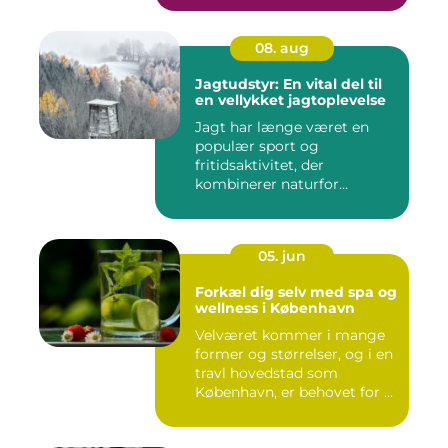
08. aug
Jagtudstyr: En vital del til
en vellykket jagtoplevelse
Jagt har længe været en
populær sport og
fritidsaktivitet, der
kombinerer naturfor...
05. jun
Forkæl dig selv med spa og
wellness i København
Velværet kommer i mange
former og størrelser, og i en
travl hovedstad som
København, er behovet for ...