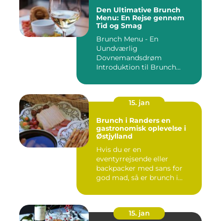
Den Ultimative Brunch
Menu: En Rejse gennem
Tid og Smag
Brunch Menu - En
Uundværlig
Dovnemandsdrøm
Introduktion til Brunch
Menu ...
15. jan
Brunch i Randers en
gastronomisk oplevelse i
Østjylland
Hvis du er en
eventyrrejsende eller
backpacker med sans for
god mad, så er brunch i
Randers et must-...
15. jan