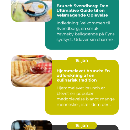
Brunch Svendborg: Den
Ultimative Guide til en
Velsmagende Oplevelse
Indledning: Velkommen til
Svendborg, en smuk
havneby beliggende på Fyns
sydkyst. Udover sin charme
o...
16. jan
Hjemmelavet brunch: En
udforskning af en
kulinarisk tradition
Hjemmelavet brunch er
blevet en populær
madoplevelse blandt mange
mennesker, især dem der
elsker at ...
16. jan