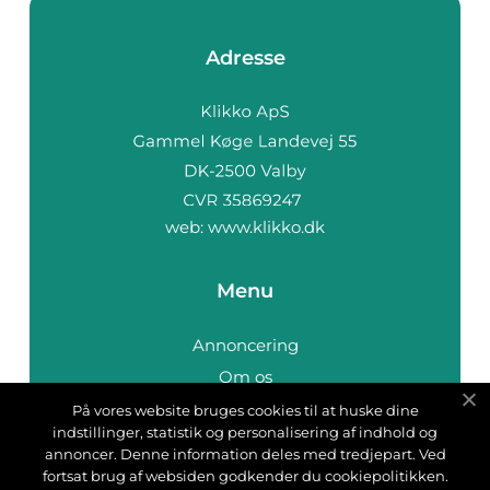
Adresse
web:
www.klikko.dk
Menu
Annoncering
Om os
Cookies
På vores website bruges cookies til at huske dine
indstillinger, statistik og personalisering af indhold og
Kontakt os
annoncer. Denne information deles med tredjepart. Ved
Sitemap
fortsat brug af websiden godkender du cookiepolitikken.