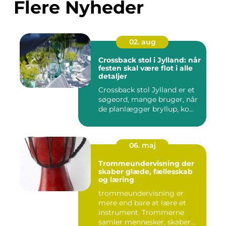
Flere Nyheder
02. aug
Crossback stol i Jylland: når
festen skal være flot i alle
detaljer
Crossback stol Jylland er et
søgeord, mange bruger, når
de planlægger bryllup, ko...
06. maj
Trommeundervisning der
skaber glæde, fællesskab
og læring
trommeundervisning er
mere end bare at lære et
instrument. Trommerne
samler mennesker, skaber