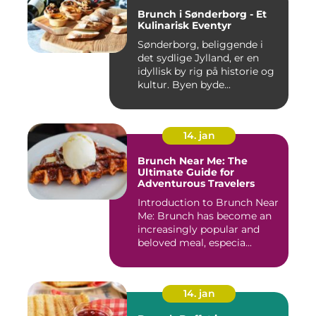
Brunch i Sønderborg - Et
Kulinarisk Eventyr
Sønderborg, beliggende i
det sydlige Jylland, er en
idyllisk by rig på historie og
kultur. Byen byde...
14. jan
Brunch Near Me: The
Ultimate Guide for
Adventurous Travelers
Introduction to Brunch Near
Me: Brunch has become an
increasingly popular and
beloved meal, especia...
14. jan