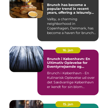
Brunch has become a
popular trend in recent
years, offering a leisurely
and indulgent way to start
Valby, a charming
the day
neighborhood in
Copenhagen, Denmark, has
become a haven for brunch
enthusiasts, wi...
16. jan
Brunch i København: En
Ultimativ Oplevelse for
Eventyrrejsende og
Backpackere
Brunch i København - En
Kulinarisk Oplevelse ud over
det Sædvanlige København
er kendt for sin blom...
15. jan