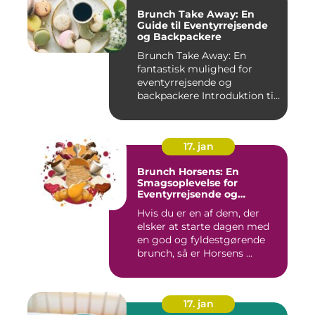
Brunch Take Away: En
Guide til Eventyrrejsende
og Backpackere
Brunch Take Away: En
fantastisk mulighed for
eventyrrejsende og
backpackere Introduktion til
brunc...
17. jan
Brunch Horsens: En
Smagsoplevelse for
Eventyrrejsende og
Backpackere
Hvis du er en af dem, der
elsker at starte dagen med
en god og fyldestgørende
brunch, så er Horsens ...
17. jan