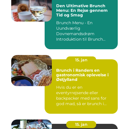
Den Ultimative Brunch
Menu: En Rejse gennem
Tid og Smag
Brunch Menu - En
Uundværlig
Dovnemandsdrøm
Introduktion til Brunch
Menu ...
15. jan
Brunch i Randers en
gastronomisk oplevelse i
Østjylland
Hvis du er en
eventyrrejsende eller
backpacker med sans for
god mad, så er brunch i
Randers et must-...
15. jan