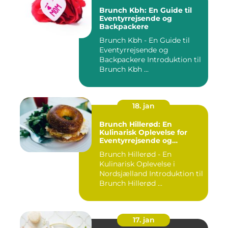
Brunch Kbh: En Guide til
Eventyrrejsende og
Backpackere
Brunch Kbh - En Guide til
Eventyrrejsende og
Backpackere Introduktion til
Brunch Kbh ...
18. jan
Brunch Hillerød: En
Kulinarisk Oplevelse for
Eventyrrejsende og
Backpackere
Brunch Hillerød - En
Kulinarisk Oplevelse i
Nordsjælland Introduktion til
Brunch Hillerød ...
17. jan