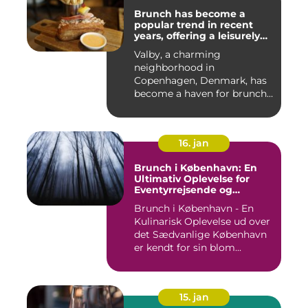
Brunch has become a
popular trend in recent
years, offering a leisurely
and indulgent way to start
Valby, a charming
the day
neighborhood in
Copenhagen, Denmark, has
become a haven for brunch
enthusiasts, wi...
16. jan
Brunch i København: En
Ultimativ Oplevelse for
Eventyrrejsende og
Backpackere
Brunch i København - En
Kulinarisk Oplevelse ud over
det Sædvanlige København
er kendt for sin blom...
15. jan