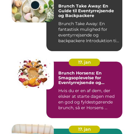
Brunch Take Away: En
Guide til Eventyrrejsende
og Backpackere
Brunch Take Away: En
fantastisk mulighed for
eventyrrejsende og
backpackere Introduktion til
brunc...
17. jan
Brunch Horsens: En
Smagsoplevelse for
Eventyrrejsende og
Backpackere
Hvis du er en af dem, der
elsker at starte dagen med
en god og fyldestgørende
brunch, så er Horsens ...
17. jan