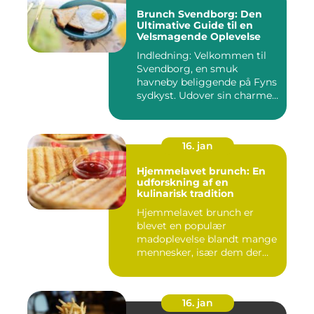
Brunch Svendborg: Den
Ultimative Guide til en
Velsmagende Oplevelse
Indledning: Velkommen til
Svendborg, en smuk
havneby beliggende på Fyns
sydkyst. Udover sin charme
o...
16. jan
Hjemmelavet brunch: En
udforskning af en
kulinarisk tradition
Hjemmelavet brunch er
blevet en populær
madoplevelse blandt mange
mennesker, især dem der
elsker at ...
16. jan