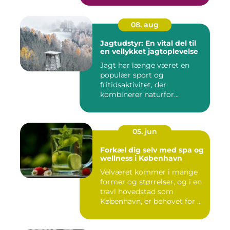
08. aug
Jagtudstyr: En vital del til
en vellykket jagtoplevelse
Jagt har længe været en
populær sport og
fritidsaktivitet, der
kombinerer naturfor...
05. jun
Forkæl dig selv med spa og
wellness i København
Velværet kommer i mange
former og størrelser, og i en
travl hovedstad som
København, er behovet for ...