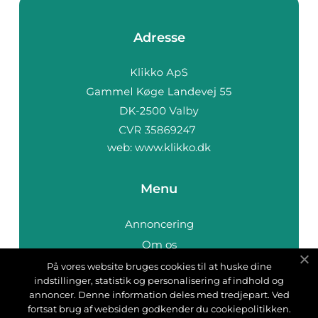
Adresse
web:
www.klikko.dk
Menu
Annoncering
Om os
Cookies
På vores website bruges cookies til at huske dine
indstillinger, statistik og personalisering af indhold og
Kontakt os
annoncer. Denne information deles med tredjepart. Ved
Sitemap
fortsat brug af websiden godkender du cookiepolitikken.