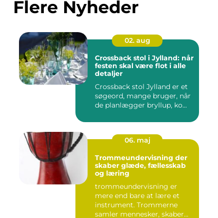
Flere Nyheder
02. aug
Crossback stol i Jylland: når
festen skal være flot i alle
detaljer
Crossback stol Jylland er et
søgeord, mange bruger, når
de planlægger bryllup, ko...
06. maj
Trommeundervisning der
skaber glæde, fællesskab
og læring
trommeundervisning er
mere end bare at lære et
instrument. Trommerne
samler mennesker, skaber