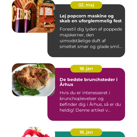
02. maj
Lej popcorn maskine og
skab en uforglemmelig fest
Forestil dig lyden af poppede
majskerner, den
uimodståelige duft af
smeltet smør og glade smil,
når ...
18. jan
De bedste brunchsteder i
Århus
Hvis du er interesseret i
brunchoplevelser og
befinder dig i Århus, så er du
heldig! Denne artikel v...
18. jan