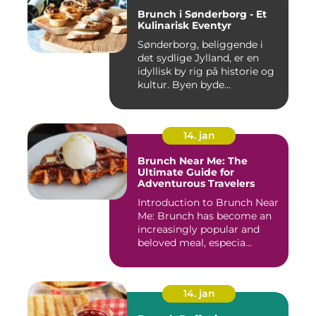
Brunch i Sønderborg - Et
Kulinarisk Eventyr
Sønderborg, beliggende i
det sydlige Jylland, er en
idyllisk by rig på historie og
kultur. Byen byde...
14. jan
Brunch Near Me: The
Ultimate Guide for
Adventurous Travelers
Introduction to Brunch Near
Me: Brunch has become an
increasingly popular and
beloved meal, especia...
14. jan