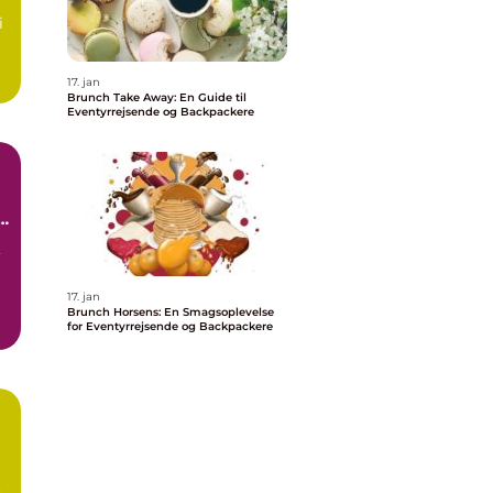
i
17. jan
Brunch Take Away: En Guide til
Eventyrrejsende og Backpackere
,
17. jan
Brunch Horsens: En Smagsoplevelse
for Eventyrrejsende og Backpackere
s