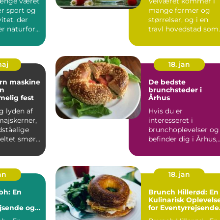
længe været
Velværet kommer i
r sport og
mange former og
vitet, der
størrelser, og i en
 naturfor...
travl hovedstad som
København, er
behovet for ...
maj
18. jan
orn maskine
De bedste
en
brunchsteder i
elig fest
Århus
ig lyden af
Hvis du er
ajskerner,
interesseret i
ståelige
brunchoplevelser og
meltet smør
befinder dig i Århus,
il, når ...
så er du heldig!
Denne artikel v...
an
18. jan
bh: En
Brunch Hillerød: En
Kulinarisk Oplevels
jsende og
for Eventyrrejsende
ere
og Backpackere