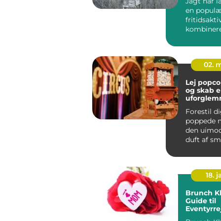
Jagt har 
en populæ
fritidsakti
kombinerer
02. 
Lej popc
og skab 
uforglemm
Forestil d
poppede m
den uimod
duft af s
og glade sm
18. j
Brunch K
Guide til
Eventyrre
Backpack