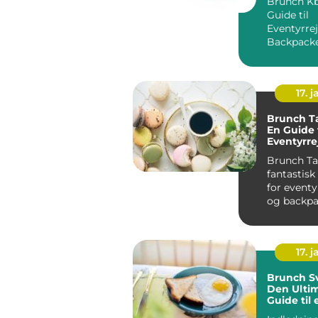
Brunch Kb
Guide til
Eventyrre
Backpack
Introdukti
17. j
Brunch T
En Guide t
Eventyrre
Backpack
Brunch Ta
fantastis
for eventy
og backpa
Introdukti
brunc...
17. j
Brunch S
Den Ultim
Guide til 
Velsmag