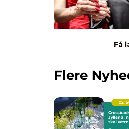
Få l
Flere Nyhe
02. 
Crossback 
Jylland: n
skal være f
detaljer