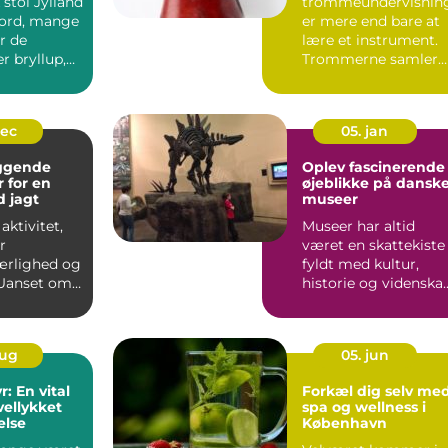
stol Jylland
trommeundervisnin
eord, mange
er mere end bare at
r de
lære et instrument.
r bryllup,
Trommerne samler
mennesker, skaber
energi...
dec
05. jan
ggende
Oplev fascinerende
r for en
øjeblikke på dansk
d jagt
museer
aktivitet,
Museer har altid
r
været en skattekiste
ærlighed og
fyldt med kultur,
 Uanset om
historie og videnska
 p&arin...
der venter p&ar...
aug
05. jun
: En vital
Forkæl dig selv me
 vellykket
spa og wellness i
else
København