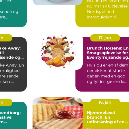
h - En
Brunch Hillerød - En
Kulinarisk Oplevelse 
jsende og
Nordsjælland
ere
Introduktion til
on til
Brunch Hillerød ...
Brunch Kbh ...
an
17. jan
ake Away:
Brunch Horsens: En
il
Smagsoplevelse for
jsende og
Eventyrrejsende og
ere
Backpackere
ke Away: En
Hvis du er en af dem
k mulighed
der elsker at starte
rrejsende
dagen med en god
ckere
og fyldestgørende
on til
brunch, så er Horsen
...
an
16. jan
vendborg:
Hjemmelavet
ative
brunch: En
en
udforskning af en
ende
kulinarisk tradition