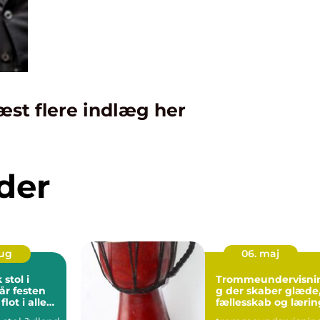
æst flere indlæg her
der
aug
06. maj
stol i
Trommeundervisni
år festen
g der skaber glæde
lot i alle
fællesskab og lærin