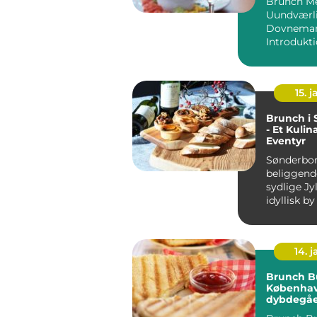
Brunch Me
Uundværl
Dovnema
Introdukti
15. j
Brunch i
- Et Kulin
Eventyr
Sønderbor
beliggende
sydlige Jy
idyllisk by
historie o
Byen byde.
14. 
Brunch Bu
Københav
dybdegå
oplevelse 