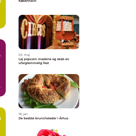
g
København
e
02. maj
Lej popcorn maskine og skab en
uforglemmelig fest
b,
18. jan
d
De bedste brunchsteder i Århus