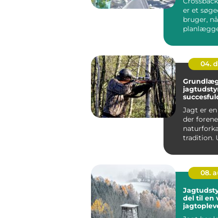
Crossback 
er et søg
bruger, nå
planlægge
ko...
04. 
Grundlæ
jagtudsty
succesful
Jagt er en 
der forene
naturfork
tradition.
det er jagt
08. 
Jagtudstyr
del til en
jagtoplev