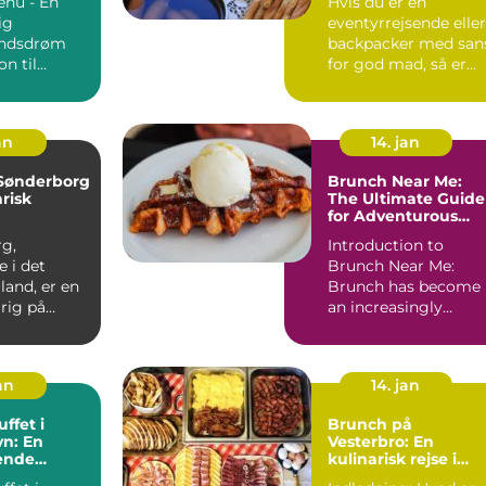
nu - En
Hvis du er en
ig
eventyrrejsende eller
ndsdrøm
backpacker med san
on til
for god mad, så er
Brunch Menu ...
brunch i Randers et
must-...
an
14. jan
 Sønderborg
Brunch Near Me:
arisk
The Ultimate Guide
for Adventurous
Travelers
g,
Introduction to
 i det
Brunch Near Me:
lland, er en
Brunch has become
 rig på
an increasingly
g kultur.
popular and beloved
..
meal, especia...
jan
14. jan
ffet i
Brunch på
n: En
Vesterbro: En
ende
kulinarisk rejse i
til
hjertet af