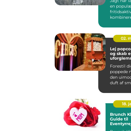
Jagt har 
en populæ
fritidsakti
kombinerer
02. 
Lej popc
og skab 
uforglemm
Forestil d
poppede m
den uimod
duft af s
og glade sm
18. j
Brunch K
Guide til
Eventyrre
Backpack