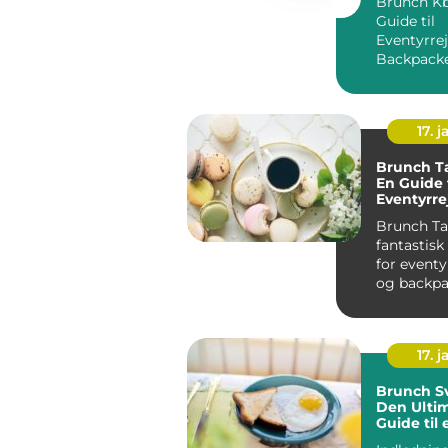
Brunch Kb
Guide til
Eventyrre
Backpack
Introdukti
17. j
Brunch T
En Guide t
Eventyrre
Backpack
Brunch Ta
fantastis
for eventy
og backpa
Introdukti
brunc...
17. j
Brunch S
Den Ultim
Guide til 
Velsmag