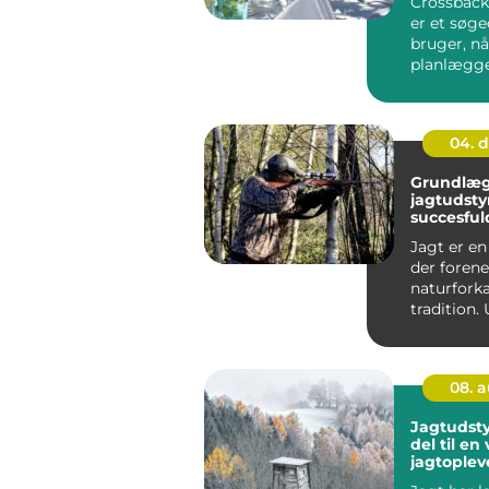
Crossback 
er et søg
bruger, nå
planlægge
ko...
04. 
Grundlæ
jagtudsty
succesful
Jagt er en 
der forene
naturfork
tradition.
det er jagt
08. 
Jagtudstyr
del til en
jagtoplev