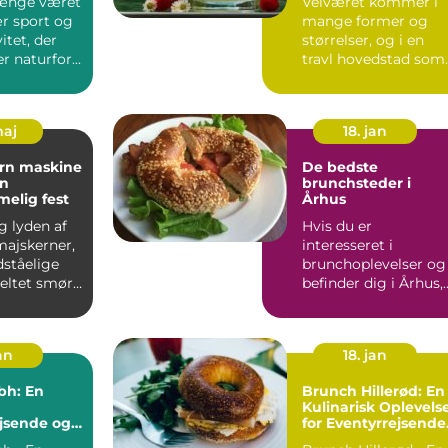
længe været
Velværet kommer i
r sport og
mange former og
vitet, der
størrelser, og i en
 naturfor...
travl hovedstad som
København, er
behovet for ...
maj
18. jan
orn maskine
De bedste
en
brunchsteder i
elig fest
Århus
ig lyden af
Hvis du er
ajskerner,
interesseret i
ståelige
brunchoplevelser og
meltet smør
befinder dig i Århus,
il, når ...
så er du heldig!
Denne artikel v...
an
18. jan
bh: En
Brunch Hillerød: En
Kulinarisk Oplevels
jsende og
for Eventyrrejsende
ere
og Backpackere