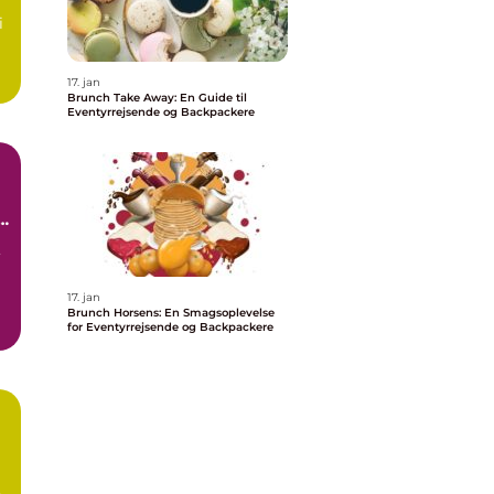
i
17. jan
Brunch Take Away: En Guide til
Eventyrrejsende og Backpackere
,
17. jan
Brunch Horsens: En Smagsoplevelse
for Eventyrrejsende og Backpackere
s