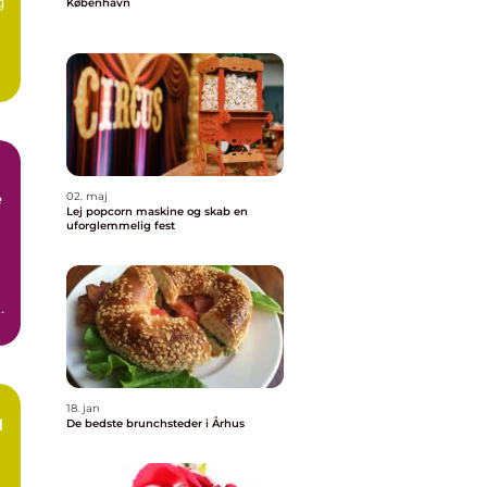
g
København
e
02. maj
Lej popcorn maskine og skab en
uforglemmelig fest
b,
18. jan
d
De bedste brunchsteder i Århus