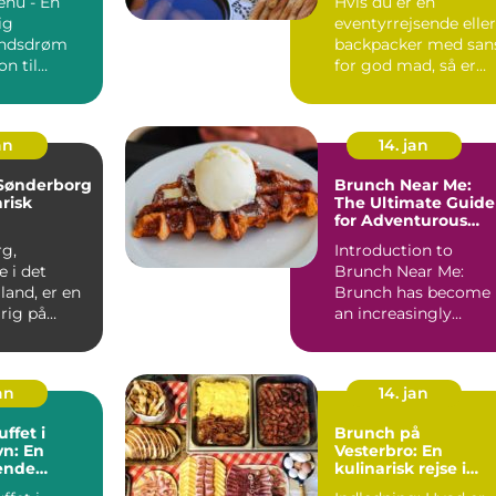
nu - En
Hvis du er en
ig
eventyrrejsende eller
ndsdrøm
backpacker med san
on til
for god mad, så er
Brunch Menu ...
brunch i Randers et
must-...
an
14. jan
 Sønderborg
Brunch Near Me:
arisk
The Ultimate Guide
for Adventurous
Travelers
g,
Introduction to
 i det
Brunch Near Me:
lland, er en
Brunch has become
 rig på
an increasingly
g kultur.
popular and beloved
..
meal, especia...
jan
14. jan
ffet i
Brunch på
n: En
Vesterbro: En
ende
kulinarisk rejse i
til
hjertet af