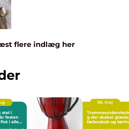
æst flere indlæg her
der
aug
06. maj
stol i
Trommeundervisni
år festen
g der skaber glæde
lot i alle
fællesskab og lærin