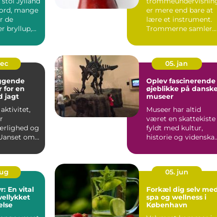
stol Jylland
trommeundervisnin
eord, mange
er mere end bare at
r de
lære et instrument.
r bryllup,
Trommerne samler
mennesker, skaber
energi...
dec
05. jan
ggende
Oplev fascinerende
r for en
øjeblikke på dansk
d jagt
museer
aktivitet,
Museer har altid
r
været en skattekiste
ærlighed og
fyldt med kultur,
 Uanset om
historie og videnska
 p&arin...
der venter p&ar...
aug
05. jun
: En vital
Forkæl dig selv me
 vellykket
spa og wellness i
else
København