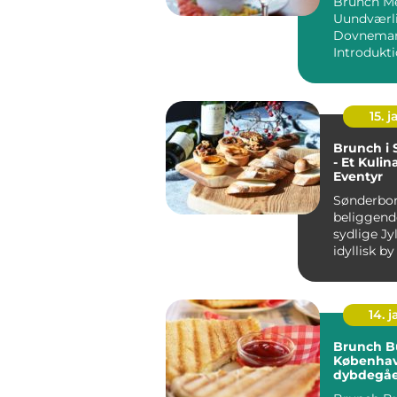
Brunch Me
Uundværl
Dovnema
Introdukti
15. j
Brunch i
- Et Kulin
Eventyr
Sønderbor
beliggende
sydlige Jy
idyllisk by
historie o
Byen byde.
14. 
Brunch Bu
Københav
dybdegå
oplevelse 