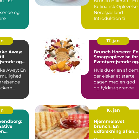
h - En
Brunch Hillerød - En
Kulinarisk Oplevelse 
jsende og
Nordsjælland
ere
Introduktion til
on til
Brunch Hillerød ...
Brunch Kbh ...
an
17. jan
ake Away:
Brunch Horsens: En
il
Smagsoplevelse for
jsende og
Eventyrrejsende og
ere
Backpackere
ke Away: En
Hvis du er en af dem
k mulighed
der elsker at starte
rrejsende
dagen med en god
ckere
og fyldestgørende
on til
brunch, så er Horsen
...
an
16. jan
vendborg:
Hjemmelavet
ative
brunch: En
en
udforskning af en
ende
kulinarisk tradition