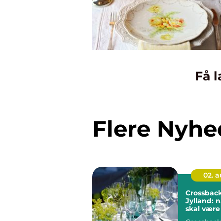
Få l
Flere Nyhe
02. 
Crossback 
Jylland: n
skal være f
detaljer