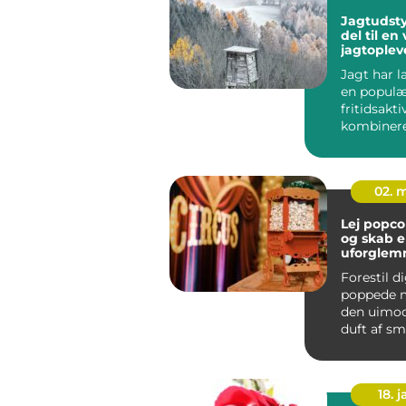
Jagtudstyr
del til en
jagtoplev
Jagt har 
en populæ
fritidsakti
kombinerer
02. 
Lej popc
og skab 
uforglemm
Forestil d
poppede m
den uimod
duft af s
og glade sm
18. j