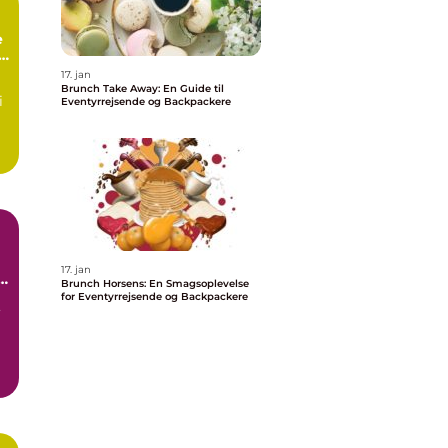
e
17. jan
Brunch Take Away: En Guide til
i
Eventyrrejsende og Backpackere
17. jan
Brunch Horsens: En Smagsoplevelse
for Eventyrrejsende og Backpackere
,
s