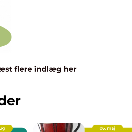
æst flere indlæg her
der
aug
06. maj