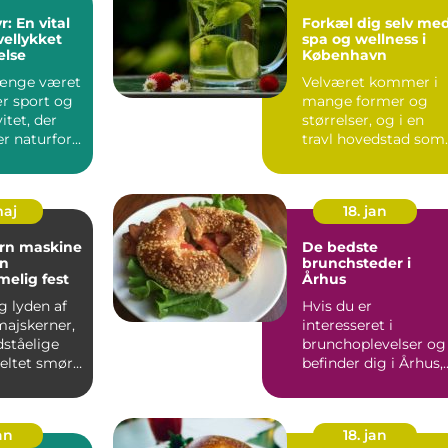
: En vital
Forkæl dig selv me
 vellykket
spa og wellness i
else
København
længe været
Velværet kommer i
r sport og
mange former og
vitet, der
størrelser, og i en
 naturfor...
travl hovedstad som
København, er
behovet for ...
maj
18. jan
orn maskine
De bedste
en
brunchsteder i
elig fest
Århus
ig lyden af
Hvis du er
ajskerner,
interesseret i
ståelige
brunchoplevelser og
meltet smør
befinder dig i Århus,
il, når ...
så er du heldig!
Denne artikel v...
an
18. jan