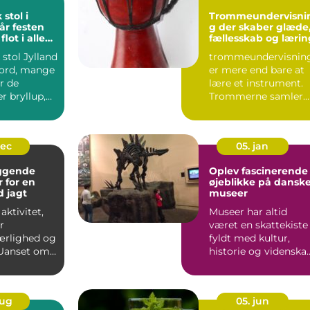
stol i
Trommeundervisni
år festen
g der skaber glæde
lot i alle
fællesskab og lærin
stol Jylland
trommeundervisnin
eord, mange
er mere end bare at
r de
lære et instrument.
r bryllup,
Trommerne samler
mennesker, skaber
energi...
dec
05. jan
ggende
Oplev fascinerende
r for en
øjeblikke på dansk
d jagt
museer
aktivitet,
Museer har altid
r
været en skattekiste
ærlighed og
fyldt med kultur,
 Uanset om
historie og videnska
 p&arin...
der venter p&ar...
aug
05. jun