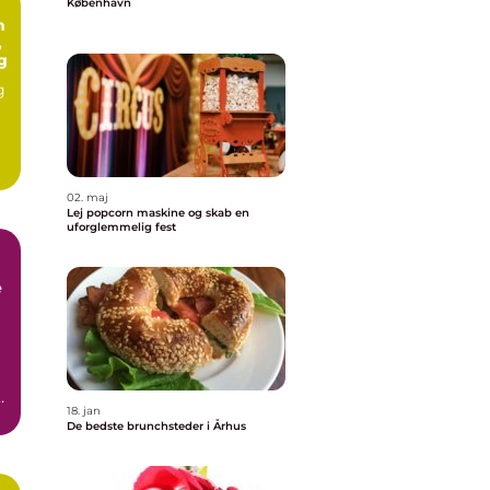
København
n
,
g
g
02. maj
Lej popcorn maskine og skab en
uforglemmelig fest
e
b,
18. jan
De bedste brunchsteder i Århus