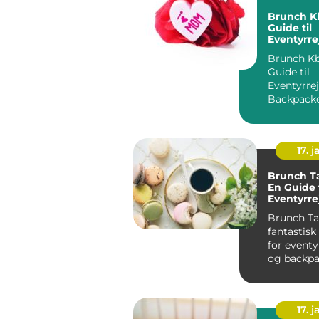
Brunch K
Guide til
Eventyrre
Backpack
Brunch Kb
Guide til
Eventyrre
Backpack
Introdukti
17. j
Brunch T
En Guide t
Eventyrre
Backpack
Brunch Ta
fantastis
for eventy
og backpa
Introdukti
brunc...
17. j