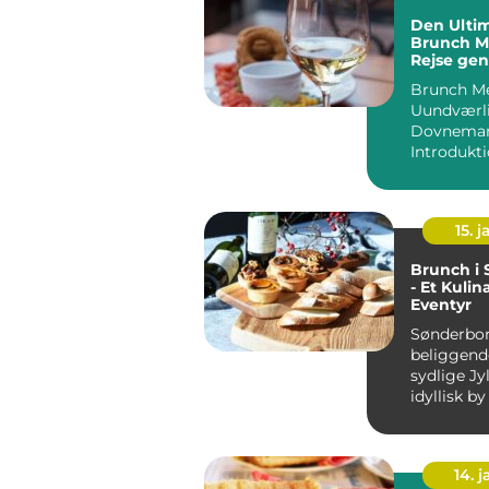
Den Ultim
Brunch M
Rejse ge
og Smag
Brunch Me
Uundværl
Dovnema
Introdukti
15. j
Brunch i
- Et Kulin
Eventyr
Sønderbor
beliggende
sydlige Jy
idyllisk by
historie o
Byen byde.
14. 