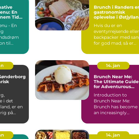
ative
Brunch i Randers en
enu: En
gastronomisk
nnem Tid
oplevelse i Østjylla
nu - En
Hvis du er en
ig
eventyrrejsende eller
ndsdrøm
backpacker med san
on til
for god mad, så er
Brunch Menu ...
brunch i Randers et
must-...
an
14. jan
 Sønderborg
Brunch Near Me:
arisk
The Ultimate Guide
for Adventurous
Travelers
g,
Introduction to
 i det
Brunch Near Me:
lland, er en
Brunch has become
 rig på
an increasingly
g kultur.
popular and beloved
..
meal, especia...
jan
14. jan