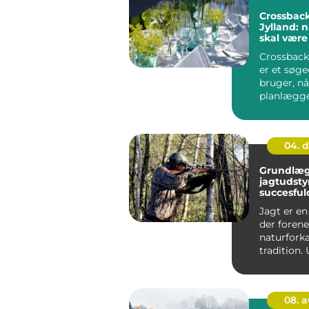
Crossback 
Jylland: n
skal være f
detaljer
Crossback 
er et søg
bruger, nå
planlægge
ko...
04. 
Grundlæ
jagtudsty
succesful
Jagt er en 
der forene
naturfork
tradition.
det er jagt
08. 