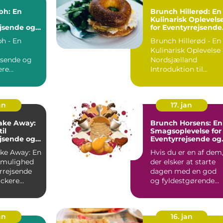
bh: En
Brunch Hillerød: En
Kulinarisk Oplevels
jsende og
for Eventyrrejsende
ere
og Backpackere
h - En
Brunch Hillerød - En
Kulinarisk Oplevelse 
jsende og
Nordsjælland
ere
Introduktion til
on til
Brunch Hillerød ...
Brunch Kbh ...
an
17. jan
ake Away:
Brunch Horsens: En
il
Smagsoplevelse for
jsende og
Eventyrrejsende og
ere
Backpackere
ke Away: En
Hvis du er en af dem
k mulighed
der elsker at starte
rrejsende
dagen med en god
ckere
og fyldestgørende
on til
brunch, så er Horsen
...
an
16. jan