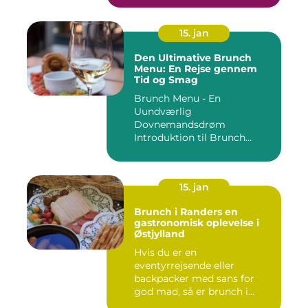
15. jan
Den Ultimative Brunch
Menu: En Rejse gennem
Tid og Smag
Brunch Menu - En
Uundværlig
Dovnemandsdrøm
Introduktion til Brunch
Menu ...
15. jan
Brunch i Randers en
gastronomisk oplevelse i
Østjylland
Hvis du er en
eventyrrejsende eller
backpacker med sans for
god mad, så er brunch i
Randers et must-...