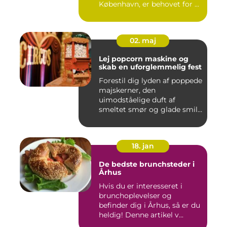
København, er behovet for ...
02. maj
Lej popcorn maskine og
skab en uforglemmelig fest
Forestil dig lyden af poppede
majskerner, den
uimodståelige duft af
smeltet smør og glade smil,
når ...
18. jan
De bedste brunchsteder i
Århus
Hvis du er interesseret i
brunchoplevelser og
befinder dig i Århus, så er du
heldig! Denne artikel v...