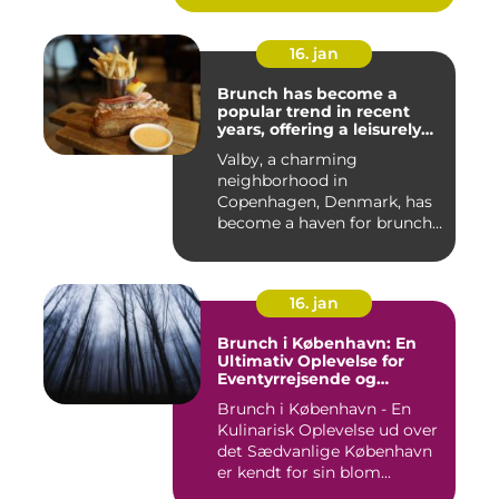
16. jan
Brunch has become a
popular trend in recent
years, offering a leisurely
and indulgent way to start
Valby, a charming
the day
neighborhood in
Copenhagen, Denmark, has
become a haven for brunch
enthusiasts, wi...
16. jan
Brunch i København: En
Ultimativ Oplevelse for
Eventyrrejsende og
Backpackere
Brunch i København - En
Kulinarisk Oplevelse ud over
det Sædvanlige København
er kendt for sin blom...