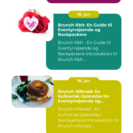
18. jan
Brunch Kbh: En Guide til
Eventyrrejsende og
Backpackere
Brunch Kbh - En Guide til
Eventyrrejsende og
Backpackere Introduktion til
Brunch Kbh ...
18. jan
Brunch Hillerød: En
Kulinarisk Oplevelse for
Eventyrrejsende og
Backpackere
Brunch Hillerød - En
Kulinarisk Oplevelse i
Nordsjælland Introduktion til
Brunch Hillerød ...