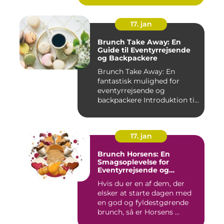
17. jan
Brunch Take Away: En
Guide til Eventyrrejsende
og Backpackere
Brunch Take Away: En
fantastisk mulighed for
eventyrrejsende og
backpackere Introduktion til
brunc...
17. jan
Brunch Horsens: En
Smagsoplevelse for
Eventyrrejsende og
Backpackere
Hvis du er en af dem, der
elsker at starte dagen med
en god og fyldestgørende
brunch, så er Horsens ...