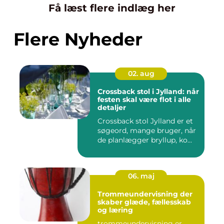
Få læst flere indlæg her
Flere Nyheder
02. aug
Crossback stol i Jylland: når
festen skal være flot i alle
detaljer
Crossback stol Jylland er et
søgeord, mange bruger, når
de planlægger bryllup, ko...
06. maj
Trommeundervisning der
skaber glæde, fællesskab
og læring
trommeundervisning er