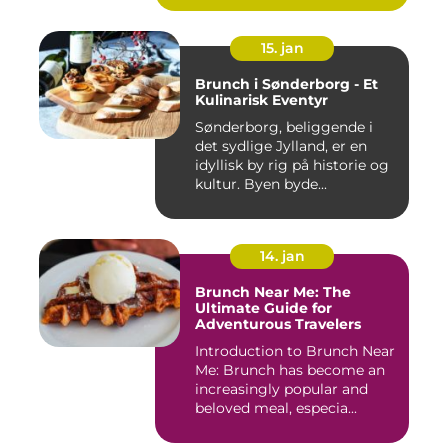
15. jan
Brunch i Sønderborg - Et
Kulinarisk Eventyr
Sønderborg, beliggende i
det sydlige Jylland, er en
idyllisk by rig på historie og
kultur. Byen byde...
14. jan
Brunch Near Me: The
Ultimate Guide for
Adventurous Travelers
Introduction to Brunch Near
Me: Brunch has become an
increasingly popular and
beloved meal, especia...