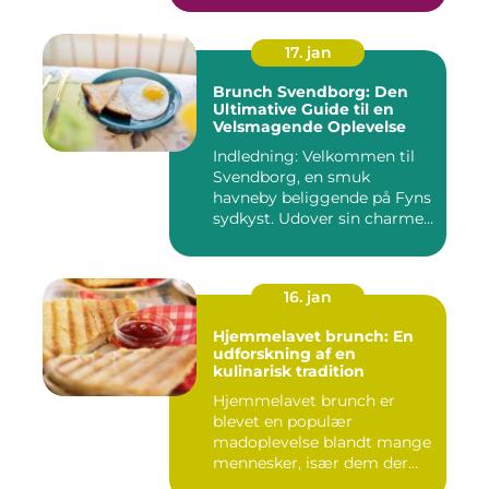
17. jan
Brunch Svendborg: Den
Ultimative Guide til en
Velsmagende Oplevelse
Indledning: Velkommen til
Svendborg, en smuk
havneby beliggende på Fyns
sydkyst. Udover sin charme
o...
16. jan
Hjemmelavet brunch: En
udforskning af en
kulinarisk tradition
Hjemmelavet brunch er
blevet en populær
madoplevelse blandt mange
mennesker, især dem der
elsker at ...