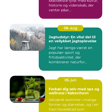
skattekiste fyldt med kultur,
historie og videnskab, der
venter p&ar...
08. aug
Jagtudstyr: En vital del til
en vellykket jagtoplevelse
Jagt har længe været en
populær sport og
fritidsaktivitet, der
kombinerer naturfor...
05. jun
Forkæl dig selv med spa og
wellness i København
Velværet kommer i mange
former og størrelser, og i en
travl hovedstad som