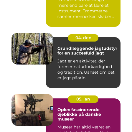
mere end bare at lære et
instrument. Trommerne
samler mennesker, skaber
energi...
04. dec
Grundlæggende jagtudstyr
for en succesfuld jagt
Jagt er en aktivitet, der
forener naturforkærlighed
og tradition. Uanset om det
er jagt p&arin...
05. jan
Oplev fascinerende
øjeblikke på danske
museer
Museer har altid været en