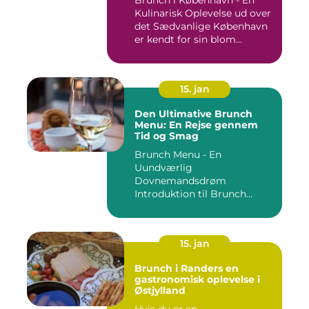
Kulinarisk Oplevelse ud over
det Sædvanlige København
er kendt for sin blom...
15. jan
Den Ultimative Brunch
Menu: En Rejse gennem
Tid og Smag
Brunch Menu - En
Uundværlig
Dovnemandsdrøm
Introduktion til Brunch
Menu ...
15. jan
Brunch i Randers en
gastronomisk oplevelse i
Østjylland
Hvis du er en