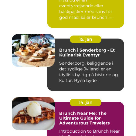
eventyrrejsende eller
backpacker med sans for
god mad, så er brunch i
Randers et must-...
15. jan
Brunch i Sønderborg - Et
Kulinarisk Eventyr
Sønderborg, beliggende i
det sydlige Jylland, er en
idyllisk by rig på historie og
kultur. Byen byde...
14. jan
Brunch Near Me: The
Ultimate Guide for
Adventurous Travelers
Introduction to Brunch Near