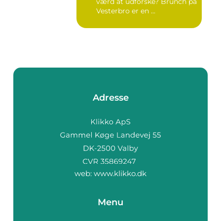
værd at udforske? Brunch på
Vesterbro er en ...
Adresse
web:
www.klikko.dk
Menu