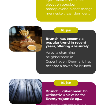
blevet en populær
madoplevelse blandt mange
mennesker, især dem der
elsker at ...
16. jan
Brunch has become a
popular trend in recent
years, offering a leisurely
and indulgent way to start
Valby, a charming
the day
neighborhood in
Copenhagen, Denmark, has
become a haven for brunch
enthusiasts, wi...
16. jan
Brunch i København: En
Ultimativ Oplevelse for
Eventyrrejsende og
Backpackere
Brunch i København - En