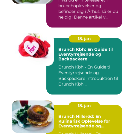
brunchoplevelser og
befinder dig i Århus, så er du
heldig! Denne artikel v...
18. jan
Brunch Kbh: En Guide til
Eventyrrejsende og
Backpackere
Brunch Kbh - En Guide til
Eventyrrejsende og
Backpackere Introduktion til
Brunch Kbh ...
18. jan
Brunch Hillerød: En
Kulinarisk Oplevelse for
Eventyrrejsende og
Backpackere
Brunch Hillerød - En