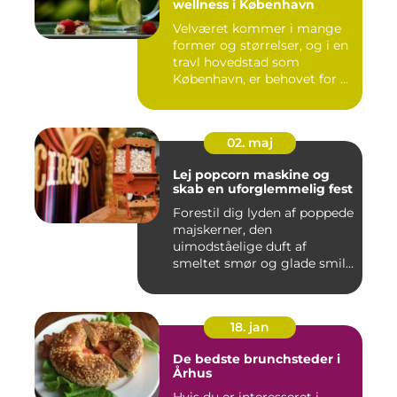
wellness i København
Velværet kommer i mange
former og størrelser, og i en
travl hovedstad som
København, er behovet for ...
02. maj
Lej popcorn maskine og
skab en uforglemmelig fest
Forestil dig lyden af poppede
majskerner, den
uimodståelige duft af
smeltet smør og glade smil,
når ...
18. jan
De bedste brunchsteder i
Århus
Hvis du er interesseret i