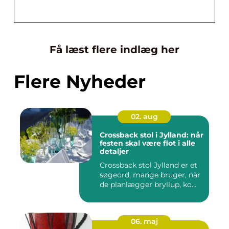
Få læst flere indlæg her
Flere Nyheder
02. aug
Crossback stol i Jylland: når
festen skal være flot i alle
detaljer
Crossback stol Jylland er et
søgeord, mange bruger, når
de planlægger bryllup, ko...
06. maj