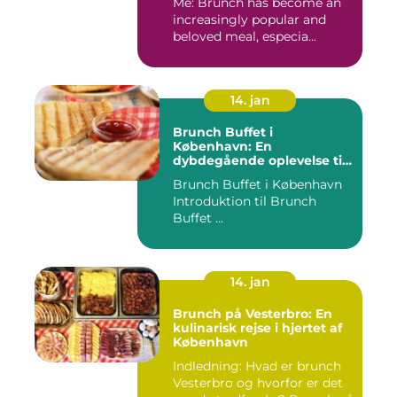
Me: Brunch has become an
increasingly popular and
beloved meal, especia...
14. jan
Brunch Buffet i
København: En
dybdegående oplevelse til
eventyrrejsende og
Brunch Buffet i København
backpackere
Introduktion til Brunch
Buffet ...
14. jan
Brunch på Vesterbro: En
kulinarisk rejse i hjertet af
København
Indledning: Hvad er brunch
Vesterbro og hvorfor er det