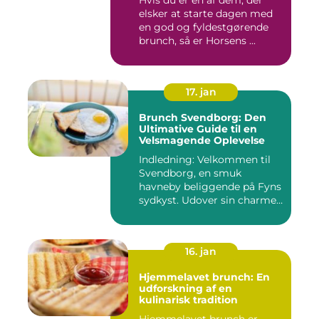
elsker at starte dagen med
en god og fyldestgørende
brunch, så er Horsens ...
17. jan
Brunch Svendborg: Den
Ultimative Guide til en
Velsmagende Oplevelse
Indledning: Velkommen til
Svendborg, en smuk
havneby beliggende på Fyns
sydkyst. Udover sin charme
o...
16. jan
Hjemmelavet brunch: En
udforskning af en
kulinarisk tradition
Hjemmelavet brunch er