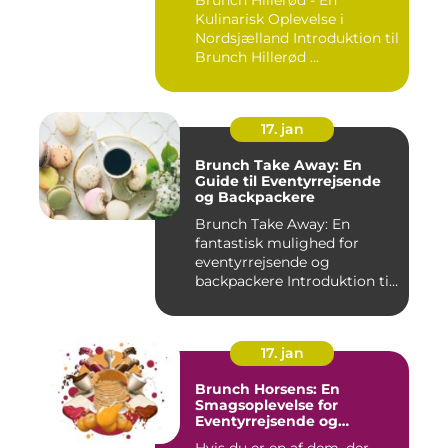
Kulinarisk Oplevelse i
Nordsjælland Introduktion til
Brunch Hillerød ...
17. jan
Brunch Take Away: En
Guide til Eventyrrejsende
og Backpackere
Brunch Take Away: En
fantastisk mulighed for
eventyrrejsende og
backpackere Introduktion til
brunc...
17. jan
Brunch Horsens: En
Smagsoplevelse for
Eventyrrejsende og
Backpackere
Hvis du er en af dem, der