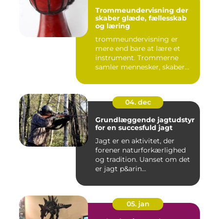
Trommeundervisning der
skaber glæde, fællesskab
og læring
trommeundervisning er
mere end bare at lære et
instrument. Trommerne
samler mennesker, skaber
energi...
04. dec
Grundlæggende jagtudstyr
for en succesfuld jagt
Jagt er en aktivitet, der
forener naturforkærlighed
og tradition. Uanset om det
er jagt p&arin...
05. jan